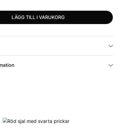
LÄGG TILL I VARUKORG
rmation
PSU9-70200