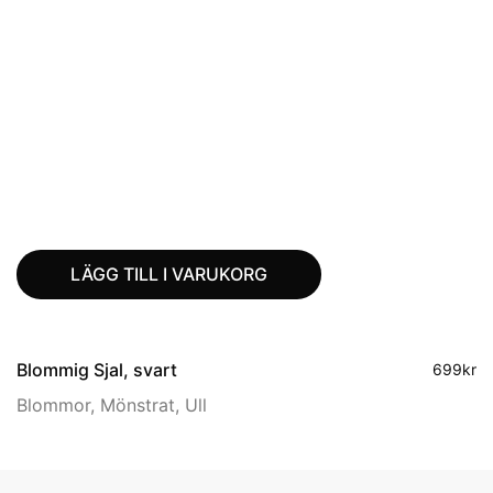
LÄGG TILL I VARUKORG
Blommig Sjal, svart
699
kr
Blommor
,
Mönstrat
,
Ull