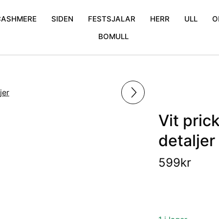
CASHMERE
SIDEN
FESTSJALAR
HERR
ULL
O
BOMULL
mina
Cashmere Poncho
Enfärgad
Bröllopssjalar
Halsdukar
Blommor
iden
Cashmere Scarfs
Krinklad
Exklusiva sjalar
Broderad
Mönstrat tunnsiden
Glitter sjalar
Kani
Prickigt
Mönstrat
Vit pric
detaljer
599
kr