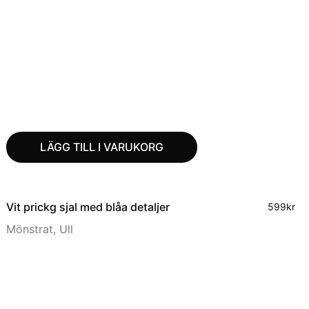
LÄGG TILL I VARUKORG
Vit prickg sjal med blåa detaljer
599
kr
Mönstrat
,
Ull