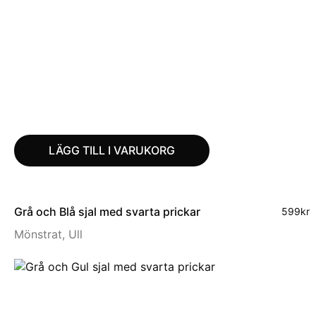
LÄGG TILL I VARUKORG
Grå och Blå sjal med svarta prickar
599
kr
Mönstrat
,
Ull