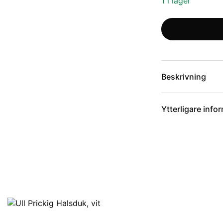
1 i lager
Beskrivning
Ytterligare info
Artikelnummer