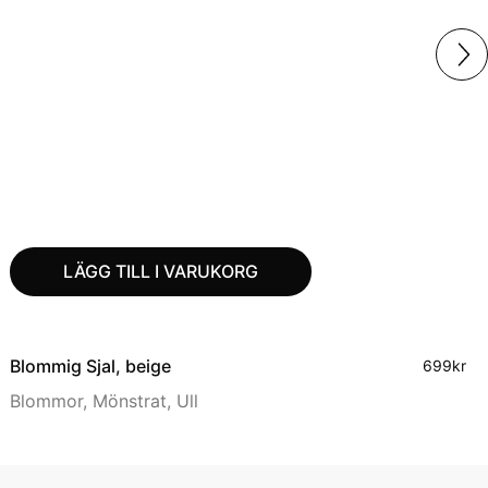
LÄGG TILL I VARUKORG
Blommig Sjal, beige
699
kr
Blommor
,
Mönstrat
,
Ull