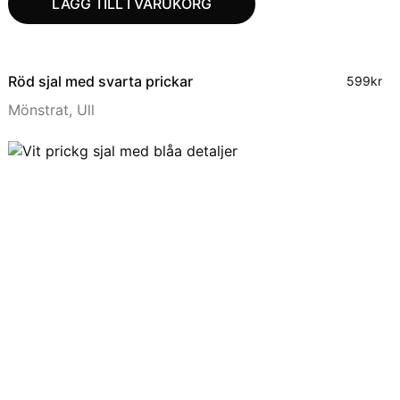
LÄGG TILL I VARUKORG
Röd sjal med svarta prickar
599
kr
Mönstrat
,
Ull