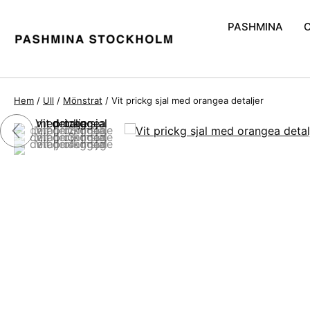
PASHMINA
Handvävd Pash
Pashmina och S
Hem
/
Ull
/
Mönstrat
/ Vit prickg sjal med orangea detaljer