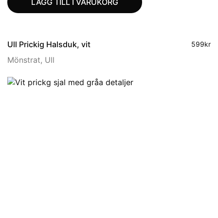
LÄGG TILL I VARUKORG
Ull Prickig Halsduk, vit
599
kr
Mönstrat
,
Ull