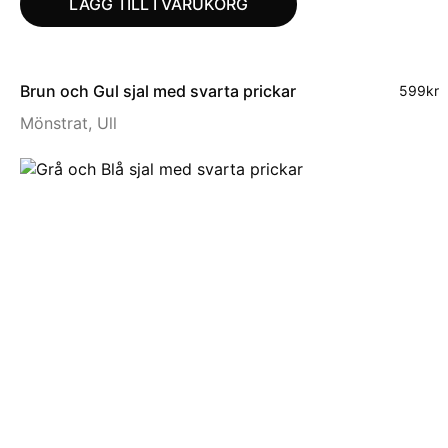
LÄGG TILL I VARUKORG
Brun och Gul sjal med svarta prickar
599
kr
Mönstrat
,
Ull