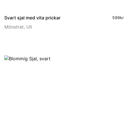
Svart sjal med vita prickar
599
kr
Mönstrat
,
Ull