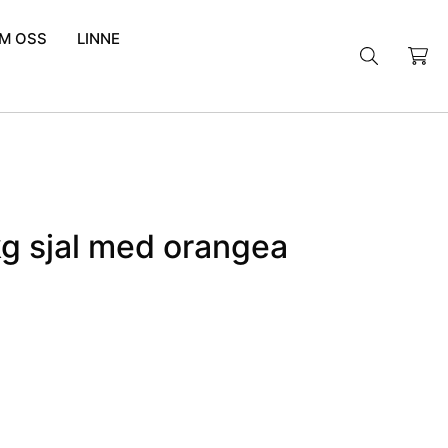
M OSS
LINNE
Sök
efter:
kg sjal med orangea