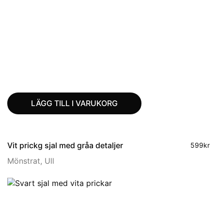
LÄGG TILL I VARUKORG
Vit prickg sjal med gråa detaljer
599
kr
Mönstrat
,
Ull