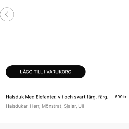
LÄGG TILL I VARUKORG
Halsduk Med Elefanter, vit och svart färg. färg.
699
kr
Halsdukar
,
Herr
,
Mönstrat
,
Sjalar
,
Ull