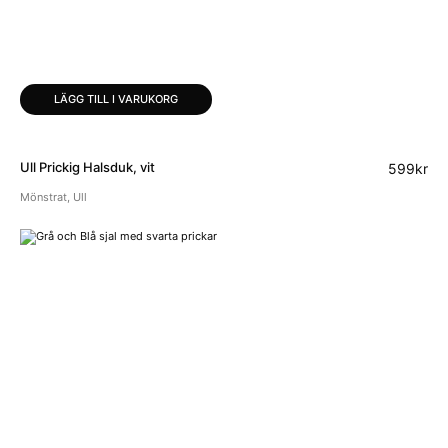
LÄGG TILL I VARUKORG
Ull Prickig Halsduk, vit
599
kr
Mönstrat
,
Ull