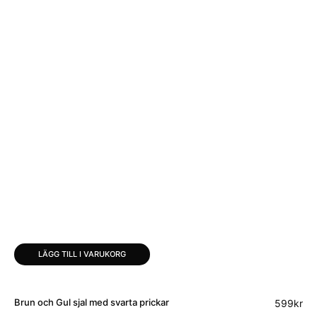
LÄGG TILL I VARUKORG
Brun och Gul sjal med svarta prickar
599
kr