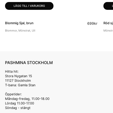
LÄGG TILL I VARUKORG
Blommig Sjal, brun
Röd sj
699
kr
Blommor
,
Mönstrat
,
Ull
Mönstr
PASHMINA STOCKHOLM
Hitta hit:
Stora Nygatan 15
11127 Stockholm
T-bana: Gamla Stan
Öppetider:
Måndag-fredag, 11.00-18.00
Lördag 11.00-17.00
Söndag - stängt