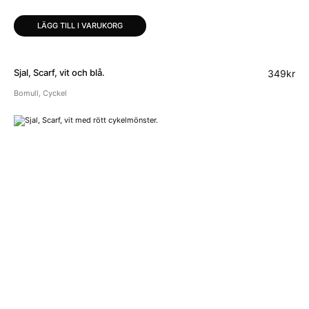
LÄGG TILL I VARUKORG
Sjal, Scarf, vit och blå.
349
kr
Bomull
,
Cyckel