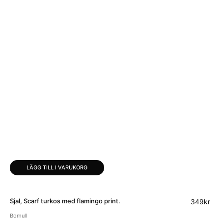
LÄGG TILL I VARUKORG
Sjal, Scarf turkos med flamingo print.
349
kr
Bomull