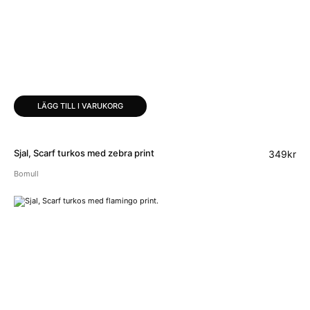
LÄGG TILL I VARUKORG
Sjal, Scarf turkos med zebra print
349
kr
Bomull