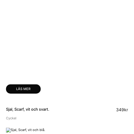
LÄS MER
Sjal, Scarf, vit och svart.
349
kr
Cyckel