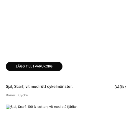
LÄGG TILL I VARUKORG
Sjal, Scarf, vit med rött cykelmönster.
349
kr
Bomull
,
Cyckel