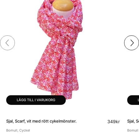
LÄGG TILL I VARUKORG
Sjal, Scarf, vit med rött cykelmönster.
Sjal, S
349
kr
Bomull
,
Cyckel
Bomull