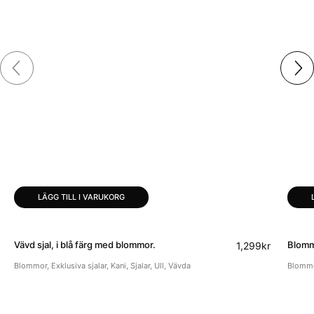
LÄGG TILL I VARUKORG
Vävd sjal, i blå färg med blommor.
Blommi
1,299
kr
Blommor
,
Exklusiva sjalar
,
Kani
,
Sjalar
,
Ull
,
Vävda
Blomm