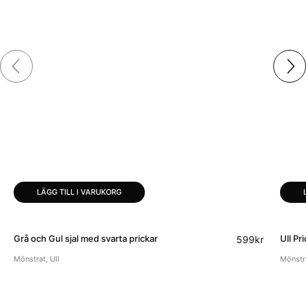
LÄGG TILL I VARUKORG
Grå och Gul sjal med svarta prickar
Ull Pr
599
kr
Mönstrat
,
Ull
Mönstr