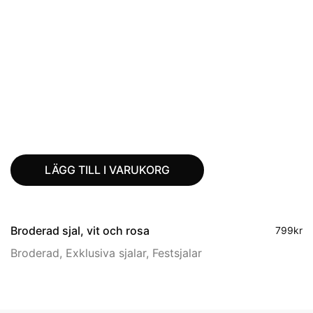
LÄGG TILL I VARUKORG
Broderad sjal, vit och rosa
799
kr
Broderad
,
Exklusiva sjalar
,
Festsjalar