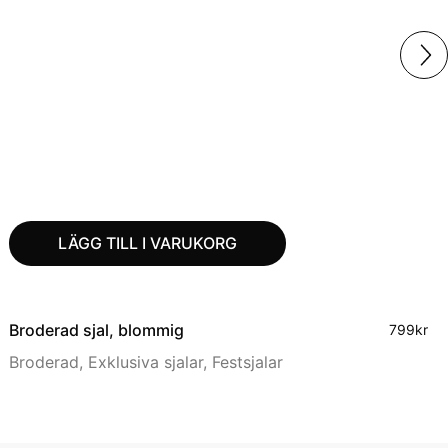
LÄGG TILL I VARUKORG
Broderad sjal, blommig
799
kr
Broderad
,
Exklusiva sjalar
,
Festsjalar