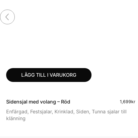
LÄGG TILL I VARUKORG
Siden­sjal med volang – Röd
1,699
kr
Enfärgad
,
Festsjalar
,
Krinklad
,
Siden
,
Tunna sjalar till
klänning