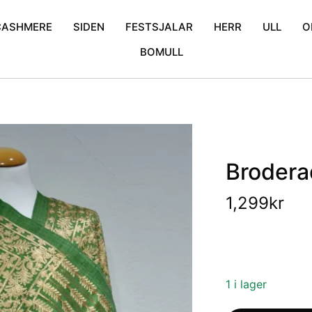
CASHMERE
SIDEN
FESTSJALAR
HERR
ULL
O
BOMULL
mina
Cashmere Poncho
Enfärgad
Bröllopssjalar
Halsdukar
Blommor
iden
Cashmere Scarfs
Krinklad
Exklusiva sjalar
Broderad
Mönstrat tunnsiden
Glitter sjalar
Kani
Prickigt
Mönstrat
Broderad
1,299
kr
1 i lager