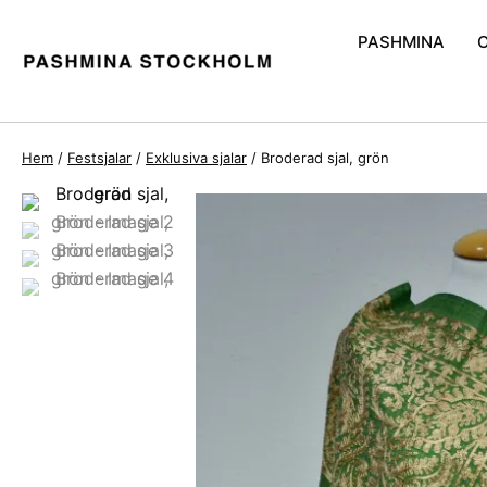
PASHMINA
Handvävd Pash
Pashmina och S
Hem
/
Festsjalar
/
Exklusiva sjalar
/ Broderad sjal, grön