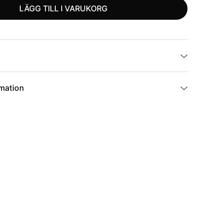
LÄGG TILL I VARUKORG
rmation
BR-09