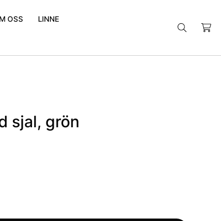
M OSS
LINNE
Sök
efter:
 sjal, grön