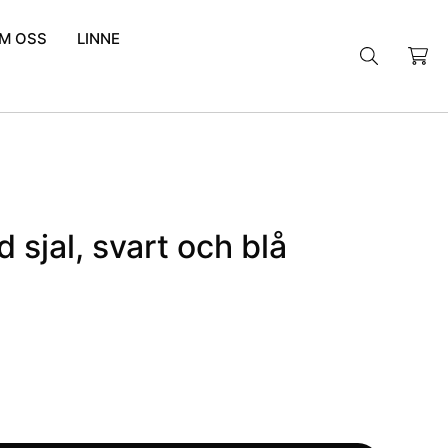
M OSS
LINNE
Sök
efter:
 sjal, svart och blå