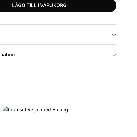
LÄGG TILL I VARUKORG
rmation
BR-04