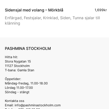
Siden­sjal med volang – Mörkblå
1,699
kr
Enfärgad
,
Festsjalar
,
Krinklad
,
Siden
,
Tunna sjalar till
klänning
PASHMINA STOCKHOLM
Hitta hit:
Stora Nygatan 15
11127 Stockholm
T-bana: Gamla Stan
Öppetider:
Måndag-fredag, 11.00-18.00
Lördag 11.00-17.00
Söndag - stängt
Kontakta oss
Email: info
@pashminastockholm.com