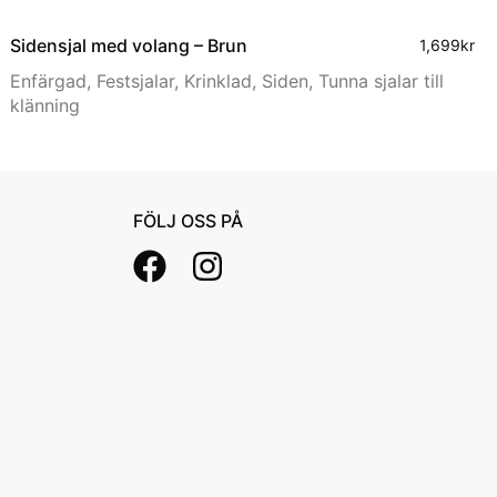
Siden­sjal med volang – Brun
1,699
kr
Enfärgad
,
Festsjalar
,
Krinklad
,
Siden
,
Tunna sjalar till
klänning
FÖLJ OSS PÅ