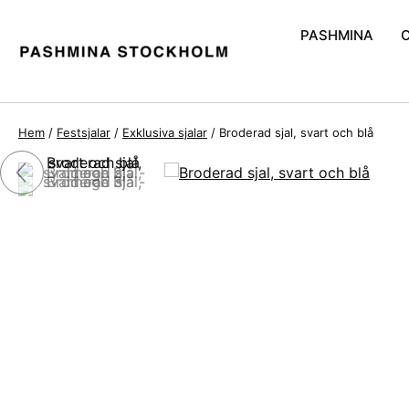
PASHMINA
Handvävd Pash
Pashmina och S
Hem
/
Festsjalar
/
Exklusiva sjalar
/ Broderad sjal, svart och blå