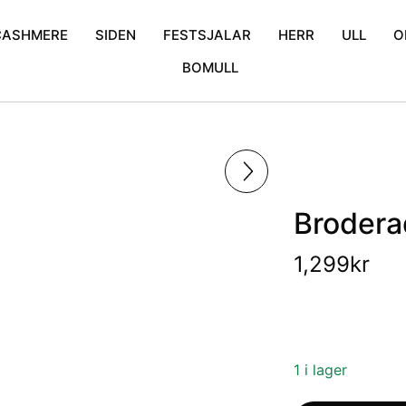
CASHMERE
SIDEN
FESTSJALAR
HERR
ULL
O
BOMULL
mina
Cashmere Poncho
Enfärgad
Bröllopssjalar
Halsdukar
Blommor
iden
Cashmere Scarfs
Krinklad
Exklusiva sjalar
Broderad
Mönstrat tunnsiden
Glitter sjalar
Kani
Prickigt
Mönstrat
Broderad
1,299
kr
1 i lager