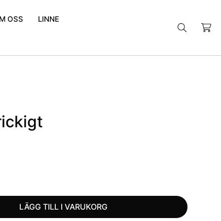
M OSS
LINNE
Sök
efter:
ickigt
LÄGG TILL I VARUKORG