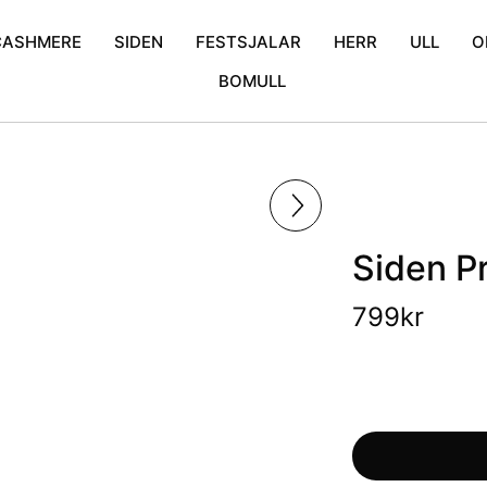
CASHMERE
SIDEN
FESTSJALAR
HERR
ULL
O
BOMULL
mina
Cashmere Poncho
Enfärgad
Bröllopssjalar
Halsdukar
Blommor
iden
Cashmere Scarfs
Krinklad
Exklusiva sjalar
Broderad
Mönstrat tunnsiden
Glitter sjalar
Kani
Prickigt
Mönstrat
Siden Pr
799
kr