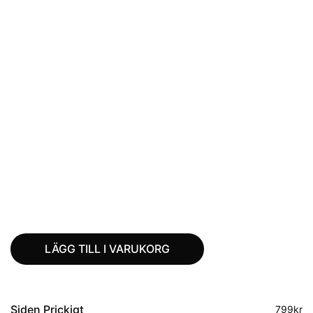
LÄGG TILL I VARUKORG
Siden Prickigt
799
kr