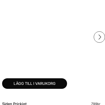
LÄGG TILL I VARUKORG
Siden Prickigt
799
kr