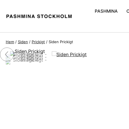
PASHMINA
Handvävd Pash
Pashmina och S
Hem
/
Siden
/
Prickigt
/ Siden Prickigt