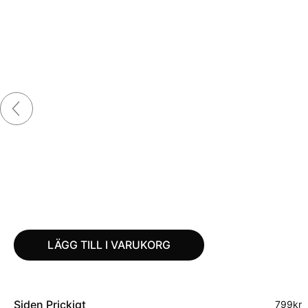
LÄGG TILL I VARUKORG
Siden Prickigt
799
kr