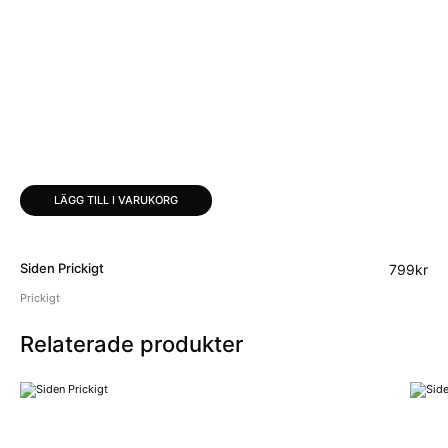
LÄGG TILL I VARUKORG
Siden Prickigt
799
kr
Prickigt
Relaterade produkter