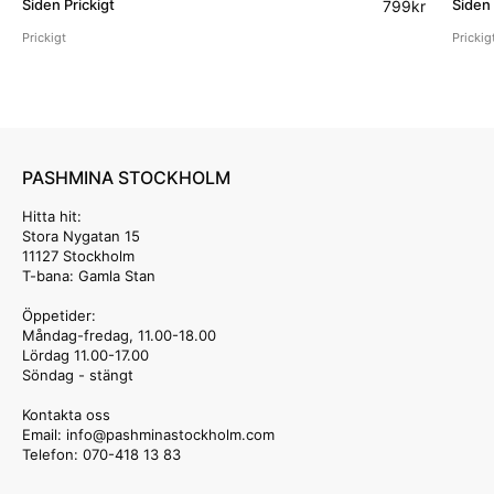
Siden Prickigt
Siden 
799
kr
Prickigt
Prickig
PASHMINA STOCKHOLM
Hitta hit:
Stora Nygatan 15
11127 Stockholm
T-bana: Gamla Stan
Öppetider:
Måndag-fredag, 11.00-18.00
Lördag 11.00-17.00
Söndag - stängt
Kontakta oss
Email: info
@pashminastockholm.com
Telefon: 070-418 13 83