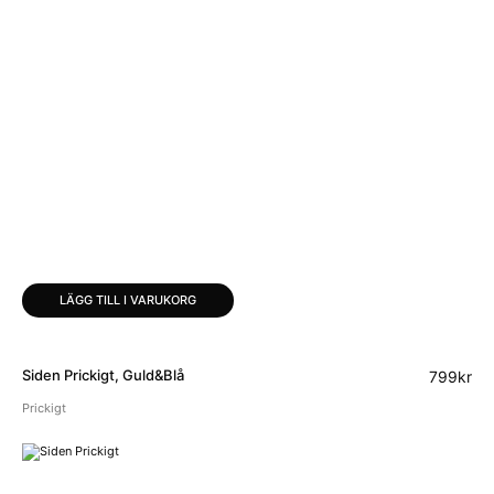
LÄGG TILL I VARUKORG
Siden Prickigt, Guld&Blå
799
kr
Prickigt