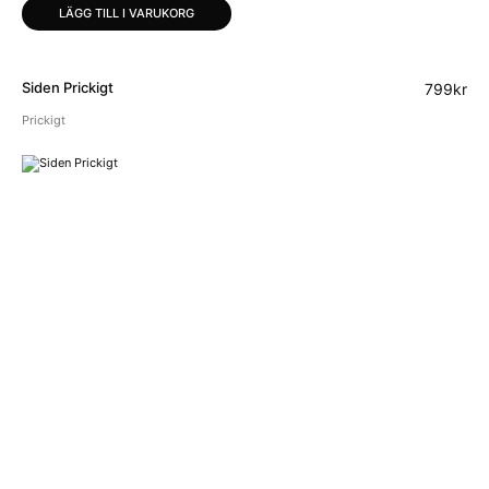
LÄGG TILL I VARUKORG
Siden Prickigt
799
kr
Prickigt