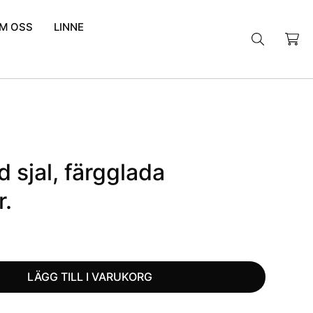
M OSS
LINNE
Sök
efter:
 sjal, färgglada
.
LÄGG TILL I VARUKORG