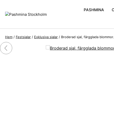
PASHMINA
Handvävd Pash
Pashmina och S
Hem
/
Festsjalar
/
Exklusiva sjalar
/ Broderad sjal, färgglada blommor.