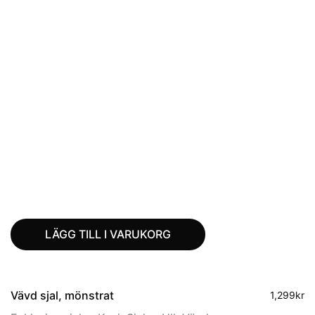
LÄGG TILL I VARUKORG
Vävd sjal, mönstrat
1,299
kr