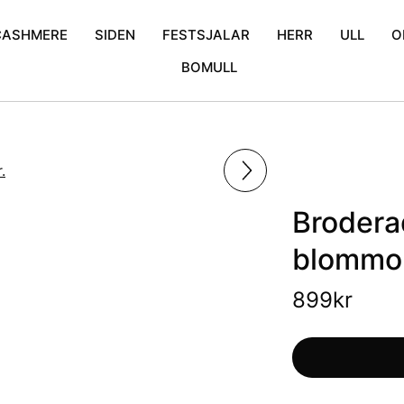
CASHMERE
SIDEN
FESTSJALAR
HERR
ULL
O
BOMULL
mina
Cashmere Poncho
Enfärgad
Bröllopssjalar
Halsdukar
Blommor
iden
Cashmere Scarfs
Krinklad
Exklusiva sjalar
Broderad
Mönstrat tunnsiden
Glitter sjalar
Kani
Prickigt
Mönstrat
Broderad
blommor
899
kr