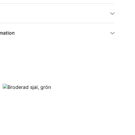
rmation
BK-54-2