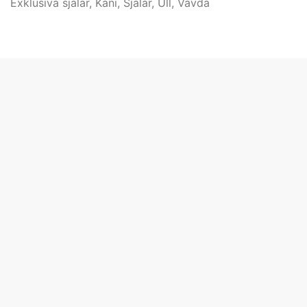
Exklusiva sjalar
,
Kani
,
Sjalar
,
Ull
,
Vävda