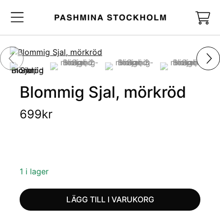
Blommig Sjal, mörkröd
699
kr
1 i lager
LÄGG TILL I VARUKORG