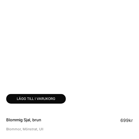
LÄGG TILL I VARUKORG
Blommig Sjal, brun
699
kr
Blommor
,
Mönstrat
,
Ull