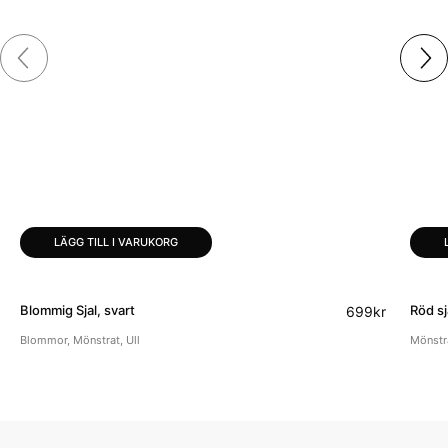
LÄGG TILL I VARUKORG
Blommig Sjal, svart
Röd sj
699
kr
Blommor
,
Mönstrat
,
Ull
Mönstr