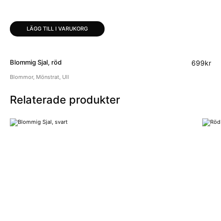
LÄGG TILL I VARUKORG
Blommig Sjal, röd
699
kr
Blommor
,
Mönstrat
,
Ull
Relaterade produkter