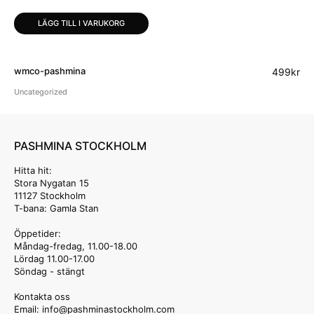
LÄGG TILL I VARUKORG
wmco-pashmina
499
kr
Uncategorized
PASHMINA STOCKHOLM
Hitta hit:
Stora Nygatan 15
11127 Stockholm
T-bana: Gamla Stan
Öppetider:
Måndag-fredag, 11.00-18.00
Lördag 11.00-17.00
Söndag - stängt
Kontakta oss
Email: info
@pashminastockholm.com