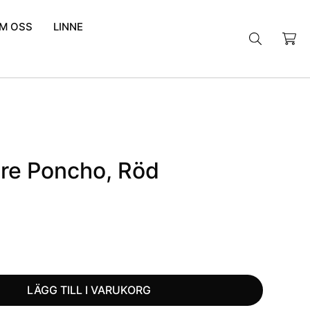
M OSS
LINNE
Sök
efter:
e Poncho, Röd
LÄGG TILL I VARUKORG