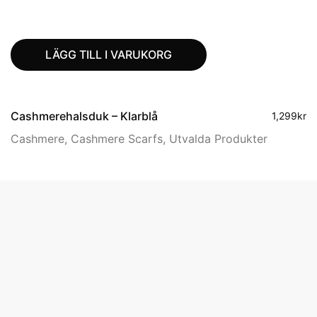
LÄGG TILL I VARUKORG
Cashmerehalsduk – Klarblå
1,299
kr
Cashmere
,
Cashmere Scarfs
,
Utvalda Produkter