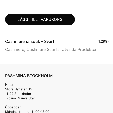
LÄGG TILL I VARUKORG
Cashmerehalsduk – Svart
1,299
kr
Cashmere
,
Cashmere Scarfs
,
Utvalda Produkter
PASHMINA STOCKHOLM
Hitta hit:
Stora Nygatan 15
11127 Stockholm
T-bana: Gamla Stan
Öppetider:
Måndag-fredag, 11.00-18.00