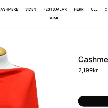
CASHMERE
SIDEN
FESTSJALAR
HERR
ULL
O
BOMULL
mina
Cashmere Poncho
Enfärgad
Bröllopssjalar
Halsdukar
Blommor
iden
Cashmere Scarfs
Krinklad
Exklusiva sjalar
Broderad
Mönstrat tunnsiden
Glitter sjalar
Kani
Prickigt
Mönstrat
Cashmer
2,199
kr