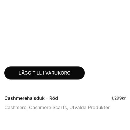
LÄGG TILL I VARUKORG
Cashmerehalsduk – Röd
1,299
kr
Cashmere
,
Cashmere Scarfs
,
Utvalda Produkter