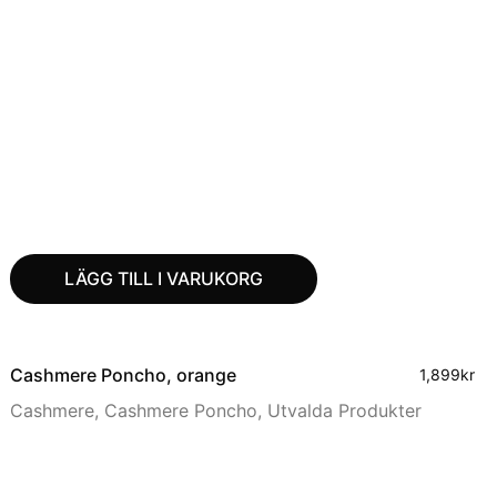
LÄGG TILL I VARUKORG
Cashmere Poncho, orange
1,899
kr
Cashmere
,
Cashmere Poncho
,
Utvalda Produkter