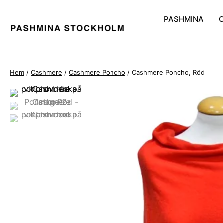
PASHMINA
Handvävd Pash
Pashmina och S
Hem
/
Cashmere
/
Cashmere Poncho
/ Cashmere Poncho, Röd