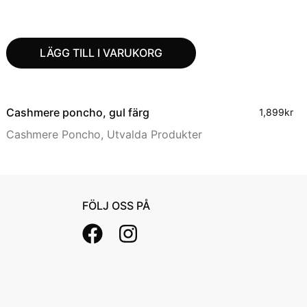
LÄGG TILL I VARUKORG
Cashmere poncho, gul färg
1,899
kr
Cashmere Poncho
,
Utvalda Produkter
FÖLJ OSS PÅ